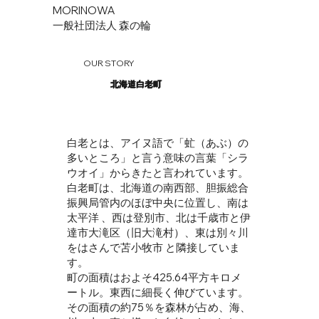
MORINOWA
一般社団法人 森の輪
OUR STORY
北海道白老町
白老とは、アイヌ語で「虻（あぶ）の
多いところ」と言う意味の言葉「シラ
ウオイ」からきたと言われています。
白老町は、北海道の南西部、胆振総合
振興局管内のほぼ中央に位置し、南は
太平洋 、西は登別市、北は千歳市と伊
達市大滝区（旧大滝村）、東は別々川
をはさんで苫小牧市 と隣接していま
す。
町の面積はおよそ425.64平方キロメ
ートル。東西に細長く伸びています。
その面積の約75％を森林が占め、海、