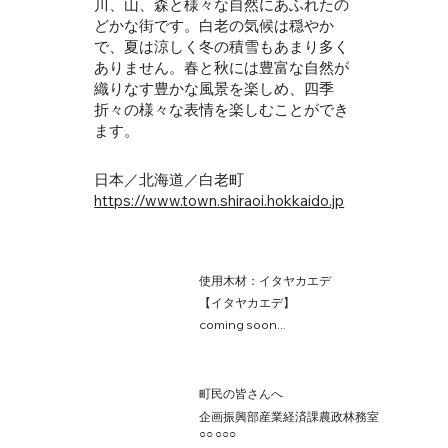
川、山、森と様々な自然にあふれたの
どかな街です。白老の気候は穏やか
で、夏は涼しく冬の積雪もあまり多く
ありません。春と秋には豊富な自然が
織りなす豊かな風景を楽しめ、四季
折々の様々な表情を楽しむことができ
ます。
日本／北海道／白老町
https://www.town.shiraoi.hokkaido.jp
使用木材：イタヤカエデ
​【イタヤカエデ】
coming soon...
町民の皆さんへ​
企画振興部産業経済課農政林務室
○○ ○○○